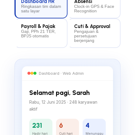
Dashboard HR
Absensi
Ringkasan tim dalam
Clock-in GPS & Face
satu layar
Recognition
Payroll & Pajak
Cuti & Approval
Gaji, PPh 21 TER,
Pengajuan &
BPJS otomatis
persetujuan
berjenjang
Dashboard · Web Admin
Selamat pagi, Sarah
Rabu, 12 Juni 2025 · 248 karyawan
aktif
231
6
4
Hadir hari
Cuti hari
Menunggu