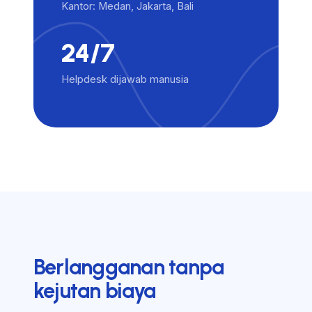
Kantor: Medan, Jakarta, Bali
24/7
Helpdesk dijawab manusia
Berlangganan tanpa
kejutan biaya