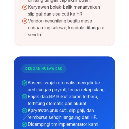
dihitung tangan tiap akhir bulan.
Karyawan bolak-balik menanyakan
slip gaji dan sisa cuti ke HR.
Vendor menghilang begitu masa
onboarding selesai, kendala ditangani
sendiri.
DENGAN NUSAWORK
Absensi wajah otomatis mengalir ke
perhitungan payroll, tanpa rekap ulang.
Pajak dan BPJS ikut aturan terbaru,
terhitung otomatis dan akurat.
Karyawan urus cuti, slip gaji, dan
reimburse sendiri langsung dari HP.
Didampingi tim implementator kami