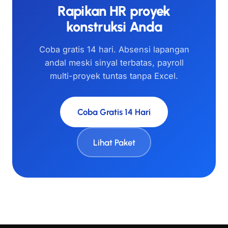
Rapikan HR proyek
konstruksi Anda
Coba gratis 14 hari. Absensi lapangan
andal meski sinyal terbatas, payroll
multi-proyek tuntas tanpa Excel.
Coba Gratis 14 Hari
Lihat Paket