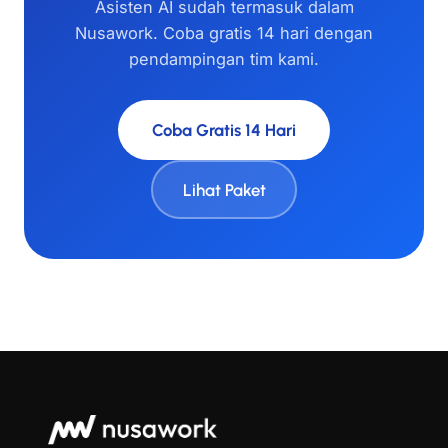
Asisten AI sudah termasuk dalam
Nusawork. Coba gratis 14 hari dengan
pendampingan tim kami.
Coba Gratis 14 Hari
Lihat Paket