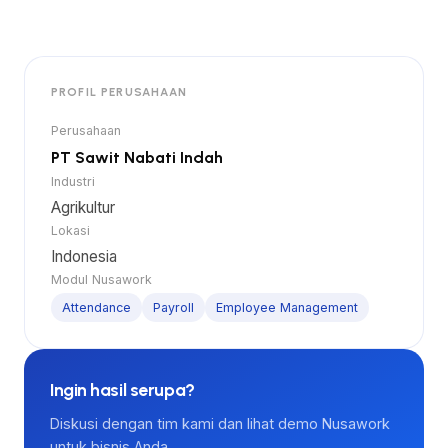
PROFIL PERUSAHAAN
Perusahaan
PT Sawit Nabati Indah
Industri
Agrikultur
Lokasi
Indonesia
Modul Nusawork
Attendance
Payroll
Employee Management
Ingin hasil serupa?
Diskusi dengan tim kami dan lihat demo Nusawork
untuk bisnis Anda.