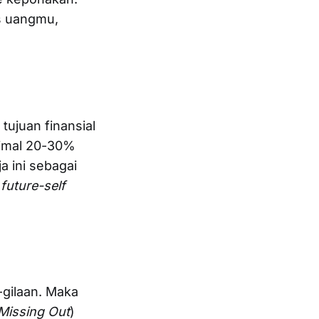
s uangmu,
tujuan finansial
nimal 20-30%
a ini sebagai
i
future-self
-gilaan. Maka
 Missing Out
)