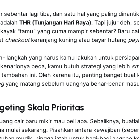
sebentar lagi tiba, dan satu hal yang paling dinanti
 adalah
THR (Tunjangan Hari Raya)
. Tapi jujur deh, s
 kayak "tamu" yang cuma mampir sebentar? Baru cai
at
checkout
keranjang kuning atau bayar hutang
payl
ah- langkah yang harus kamu lakukan untuk persiap
skenarionya beda, kamu butuh strategi yang lebih
sm
tambahan ini. Oleh karena itu, penting banget buat 
ng
yang matang sebelum uangnya benar-benar masuk
geting Skala Prioritas
ang cair baru mikir mau beli apa. Sebaliknya, buatla
 mulai sekarang. Pisahkan antara kewajiban (seper
tuhan mudik, hingga jatah untuk bagi-bagi angpao k