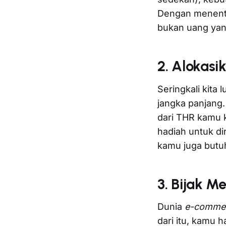
Dengan menentu
bukan uang ya
2. Alokasi
Seringkali kita
jangka panjang.
dari THR kamu k
hadiah untuk di
kamu juga butuh
3. Bijak M
Dunia
e-comme
dari itu, kamu 