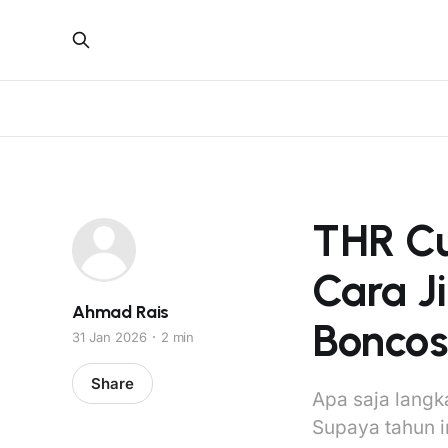
THR C
Cara J
Ahmad Rais
Boncos
31 Jan 2026
2 min
Share
Apa saja langk
Supaya tahun i