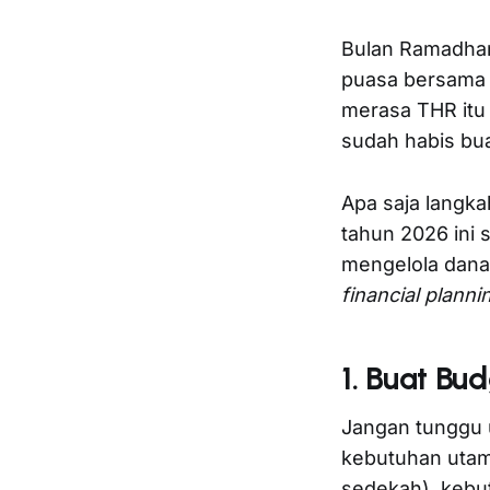
Bulan Ramadhan 
puasa bersama
merasa THR itu
sudah habis bu
Apa saja langk
tahun 2026 ini 
mengelola dana 
financial planni
1. Buat Bud
Jangan tunggu u
kebutuhan utama
sedekah), kebu