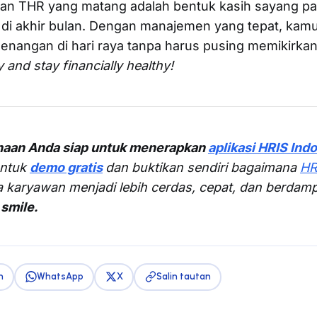
an THR yang matang adalah bentuk kasih sayang pada
s di akhir bulan. Dengan manajemen yang tepat, kamu
nangan di hari raya tanpa harus pusing memikirka
y and stay financially healthy!
haan Anda siap untuk menerapkan
aplikasi HRIS Ind
untuk
demo gratis
dan buktikan sendiri bagaimana
HR
a karyawan menjadi lebih cerdas, cepat, dan berdam
smile.
n
WhatsApp
X
Salin tautan