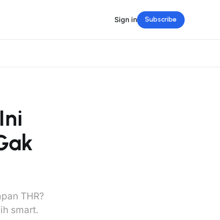
Sign in
Subscribe
ni
 Gak
iapan THR?
ih smart.