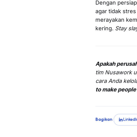
Dengan persiap
agar tidak stre
merayakan keme
kering.
Stay sla
Apakah perusa
tim Nusawork 
cara Anda kelol
to make people 
Bagikan
LinkedI