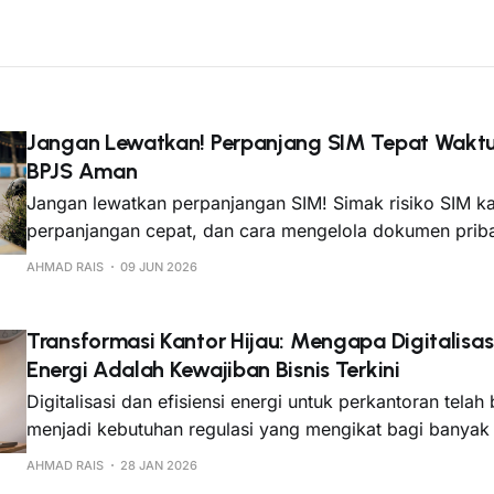
Jangan Lewatkan! Perpanjang SIM Tepat Waktu
BPJS Aman
Jangan lewatkan perpanjangan SIM! Simak risiko SIM kad
perpanjangan cepat, dan cara mengelola dokumen priba
KTP dengan aman menggunakan HRIS Nusawork.
AHMAD RAIS
09 JUN 2026
Transformasi Kantor Hijau: Mengapa Digitalisasi
Energi Adalah Kewajiban Bisnis Terkini
Digitalisasi dan efisiensi energi untuk perkantoran telah
menjadi kebutuhan regulasi yang mengikat bagi banyak s
AHMAD RAIS
28 JAN 2026