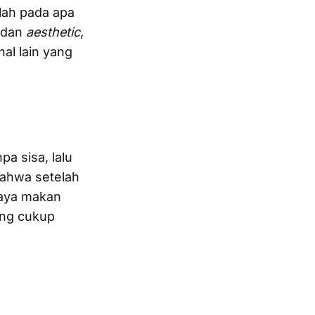
lah pada apa
s dan
aesthetic
,
al lain yang
a sisa, lalu
bahwa setelah
biaya makan
ang cukup