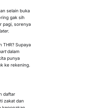
kan selain buka
ering gak sih
r pagi, sorenya
ater
.
an THR? Supaya
art
dalam
kita punya
 ke rekening.
h daftar
ti zakat dan
e keponakan.