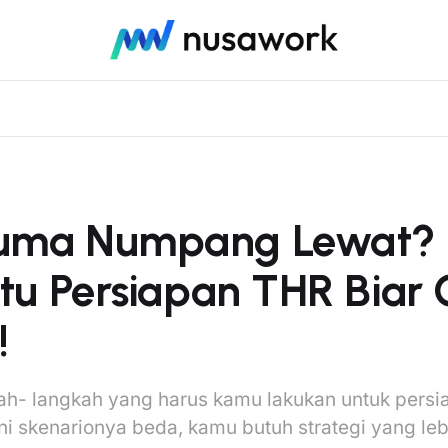
uma Numpang Lewat? I
itu Persiapan THR Biar
!
ah- langkah yang harus kamu lakukan untuk pers
ni skenarionya beda, kamu butuh strategi yang leb