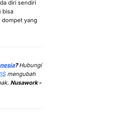
 diri sendiri
 bisa
n dompet yang
onesia
?
Hubungi
IS
mengubah
pak.
Nusawork -